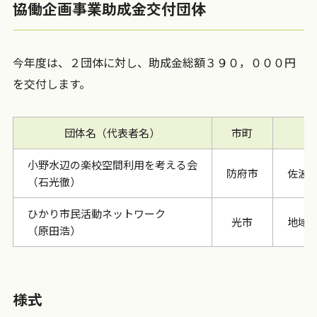
協働企画事業助成金交付団体
今年度は、２団体に対し、助成金総額３９０，０００円
を交付します。
団体名（代表者名）
市町
小野水辺の楽校空間利用を考える会
防府市
佐波
（石光徹）
ひかり市民活動ネットワーク
光市
地域
（原田浩）
様式