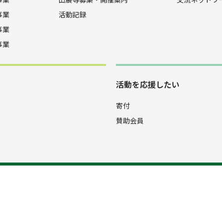
事業
活動記録
事業
事業
活動を応援したい
寄付
賛助会員
4-9096