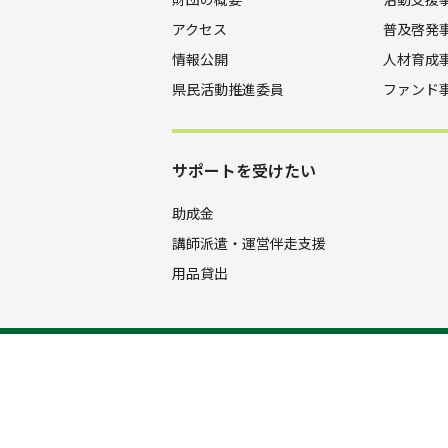
アクセス
普及啓発
情報公開
人材育成
県民活動推進委員
ファンド
サポートを受けたい
助成金
講師派遣・運営伴走支援
用品貸出
公益財団法人 山口きらめき財団
083-929-3600
TEL.
FAX.083-92