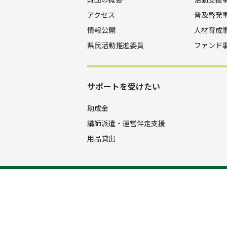
アクセス
普及啓発
情報公開
人材育成
県民活動推進委員
ファンド
サポートを受けたい
助成金
講師派遣・運営伴走支援
用品貸出
公益財団法人 山口きらめき財団
083-929-3600
TEL.
FAX.083-92