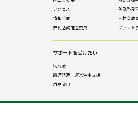
アクセス
普及啓発
情報公開
人材育成
県民活動推進委員
ファンド
サポートを受けたい
助成金
講師派遣・運営伴走支援
用品貸出
公益財団法人 山口きらめき財団
083-929-3600
TEL.
FAX.083-92