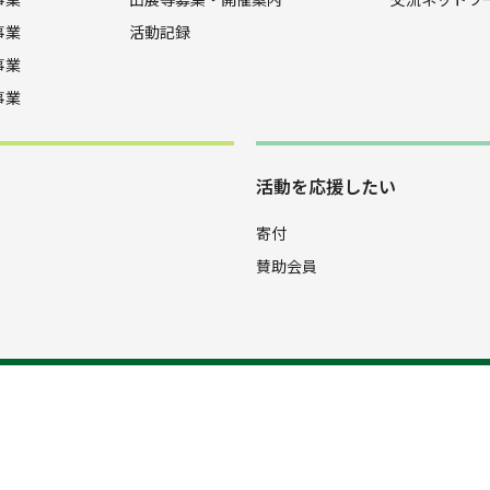
事業
活動記録
事業
事業
活動を応援したい
寄付
賛助会員
4-9096