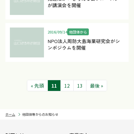
が講演会を開催
2016/09/14
他団体から
NPO法人周防大島海業研究会がシ
ンポジウムを開催
« 先頭
11
12
13
最後 »
ホーム
他団体等からのお知らせ